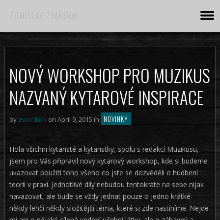
TOMISLAV ZVARDON
NOVÝ WORKSHOP PRO MUZIKUS
NAZVANÝ KYTAROVÉ INSPIRACE
NOVINKY
by
zvardon
on April 9, 2015 in
Hola všichni kytaristé a kytaristky, spolu s redakcí Muzikusu,
jsem pro Vás připravil nový kytarový workshop, kde si budeme
ukazovat použití toho všeho co jste se dozvěděli o hudbení
teorii v praxi. Jednotlivé díly nebudou tentokráte na sebe nijak
navazovat, ale bude se vždy jednat pouze o jedno krátké
někdy lehčí někdy složitější téma, které si zde nastíníme. Nejde
mi ani o nějaké cílené vedení učební látky, ale o zábavný a